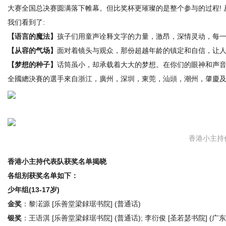
大赛全国总决赛圆满落下帷幕。但比奖杯更璀璨的是整个参与的过程! 
我们看到了:
【语言的魔法】
孩子们用童声诠释文字的力量，激昂，深情灵动，每一
网
【从容的气场】
面对着镜头与观众，那份超越年龄的镇定和自信，让人惊
【梦想的种子】
话筒虽小，却承载着大大的梦想。在你们的眼神和声音
全國總決賽的選手來自浙江，廣州，深圳，東莞，汕頭，潮州，肇慶及
香港小主持
香港小主持代表队获奖名单揭晓
各组别获奖名单如下：
少年组(13-17岁)
金奖
：黎渃源 [乐善堂梁銶琚书院] (普通话)
银奖
：王语淇 [乐善堂梁銶琚书院] (普通话); 李衍俊 [圣若瑟书院] (广东