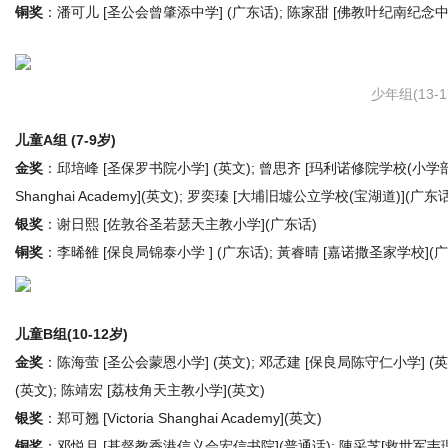
铜奖
：潘可儿 [圣公会曾肇添中学] (广东话); 陈家甜 [佛教叶纪南纪念中学
少年组(13-1
儿童A组 (7-9岁)
金奖
：邱培峰 [圣保罗书院小学] (英文); 曾思齐 [玛利诺修院学校(小学部)] (
Shanghai Academy](英文); 罗奕瑧 [大埔旧墟公立学校(宝湖道)](广东话
银奖
：谢日熙 [佐敦谷圣若瑟天主教小学](广东话)
铜奖
：李晞雒 [保良局锦泰小学 ] (广东话); 黃睿晴 [嘉诺撒圣家学校](
儿童B组(10-12岁)
金奖
：陈海萤 [圣公会蒙恩小学] (英文); 邓孞建 [保良局陈守仁小学] (英
(英文); 陈靖宏 [荔枝角天主教小学](英文)
银奖
：郑可翘 [Victoria Shanghai Academy](英文)
铜奖
：邓悦月 [基督教香港信义会宏信书院](普通话); 陳采芝[救世军韦理