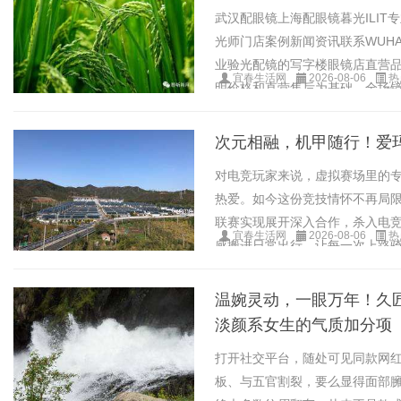
武汉配眼镜上海配眼镜暮光ILI
光师门店案例新闻资讯联系WUHAN&S
业验光配镜的写字楼眼镜店直营品
宜春生活网
2026-08-06
热
明价格和直营售后为基础，全场镜片4
次元相融，机甲随行！爱玛
对电竞玩家来说，虚拟赛场里的
热爱。如今这份竞技情怀不再局限
联赛实现展开深入合作，杀入电
宜春生活网
2026-08-06
热
感搬进日常出行，让每一次上路
态度的直观标识，爱玛......
温婉灵动，一眼万年！久
淡颜系女生的气质加分项
打开社交平台，随处可见同款网
板、与五官割裂，要么显得面部