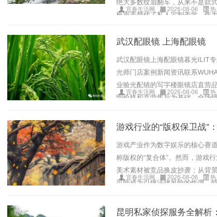
绝大多数纹眉翻车，从来不是款
宜春生活网
2026-08-06
热
板审美替代了私人定制美学。作
核心，打造适配国人的原生......
武汉配眼镜 上海配眼镜
武汉配眼镜上海配眼镜暮光ILI
光师门店案例新闻资讯联系WUHAN&S
业验光配镜的写字楼眼镜店直营品
宜春生活网
2026-08-06
热
明价格和直营售后为基础，全场镜片4
游戏行业的“版权保卫战”
游戏产业作为数字娱乐的核心赛
称版权的“复合体”。然而，游戏
美术素材被竞品换皮抄袭；从背
宜春生活网
2026-08-06
热
可能成为引爆法律风险的炸弹。特
言，传统的法务往往......
昆明私家侦探服务全解析