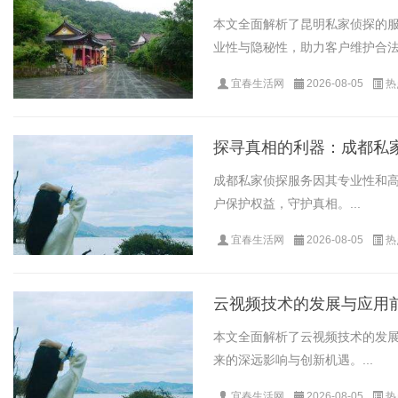
本文全面解析了昆明私家侦探的
业性与隐秘性，助力客户维护合法权
宜春生活网
2026-08-05
热
探寻真相的利器：成都私
成都私家侦探服务因其专业性和
户保护权益，守护真相。...
宜春生活网
2026-08-05
热
云视频技术的发展与应用
本文全面解析了云视频技术的发
来的深远影响与创新机遇。...
宜春生活网
2026-08-05
热